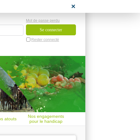
space candidat
Mot de passe perdu
Rester connecté
Nos engagements
s atouts
pour le handicap