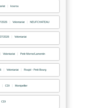
ariat
kourou
7/2026
Volontariat
NEUFCHATEAU
/07/2026
Volontariat
Volontariat
Petit-Morne/Lamentin
6
Volontariat
Roujol - Petit Bourg
CDI
Montpellier
CDI