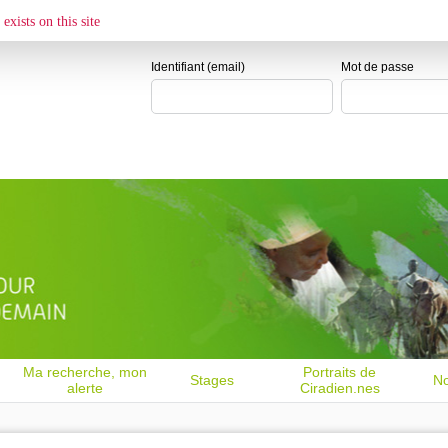
ESPACE CANDIDAT
exists on this site
Je me crée un e
Identifiant (email)
Mot de passe
Ma recherche, mon
Portraits de
Stages
No
alerte
Ciradien.nes