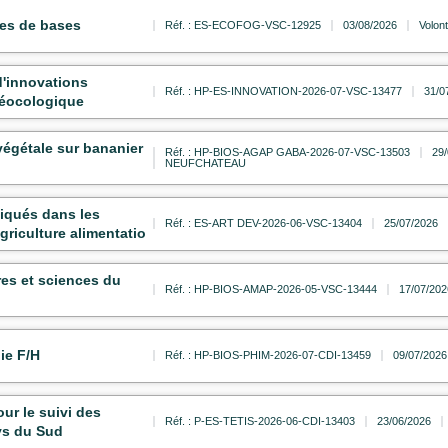
es de bases
Réf. : ES-ECOFOG-VSC-12925
03/08/2026
Volont
'innovations
Réf. : HP-ES-INNOVATION-2026-07-VSC-13477
31/0
oéocologique
végétale sur bananier
Réf. : HP-BIOS-AGAP GABA-2026-07-VSC-13503
29
NEUFCHATEAU
liqués dans les
Réf. : ES-ART DEV-2026-06-VSC-13404
25/07/2026
griculture alimentatio
res et sciences du
Réf. : HP-BIOS-AMAP-2026-05-VSC-13444
17/07/202
ie F/H
Réf. : HP-BIOS-PHIM-2026-07-CDI-13459
09/07/2026
ur le suivi des
Réf. : P-ES-TETIS-2026-06-CDI-13403
23/06/2026
ays du Sud