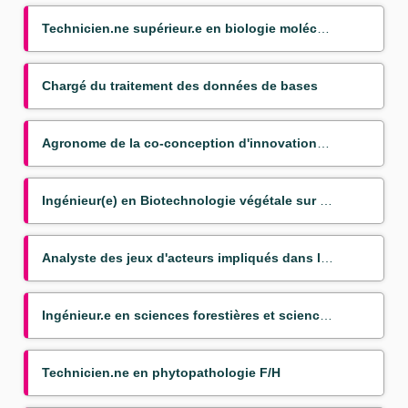
Technicien.ne supérieur.e en biologie moléculaire appliquée aux bananiers
Chargé du traitement des données de bases
Agronome de la co-conception d'innovations couplées pour la transition agroéocologique
Ingénieur(e) en Biotechnologie végétale sur bananier (Mission VSC)
Analyste des jeux d'acteurs impliqués dans les politiques publiques du nexus agriculture alimentatio
Ingénieur.e en sciences forestières et sciences du bois
Technicien.ne en phytopathologie F/H