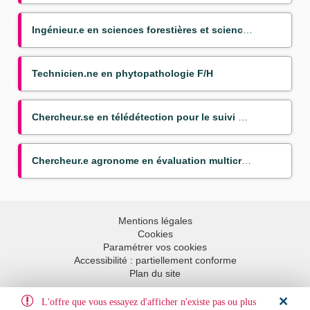
Ingénieur.e en sciences forestières et sciences du bois
Technicien.ne en phytopathologie F/H
Chercheur.se en télédétection pour le suivi des transitions agraires dans les pays du Sud
Chercheur.e agronome en évaluation multicritère/prototypage des systèmes agroforestiers à base d'hévéa
Mentions légales
Cookies
Paramétrer vos cookies
Accessibilité : partiellement conforme
Plan du site
L'offre que vous essayez d'afficher n'existe pas ou plus
Aller en haut