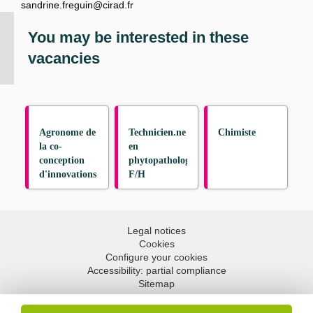
sandrine.freguin@cirad.fr
You may be interested in these
vacancies
Agronome de
Technicien.ne
Chimiste
la co-
en
conception
phytopathologie
d'innovations
F/H
couplées pour
la transition
agroéocologique
Legal notices
Cookies
Configure your cookies
Accessibility: partial compliance
Sitemap