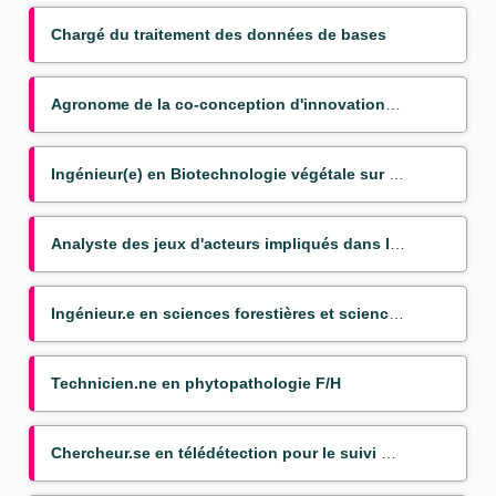
Chargé du traitement des données de bases
Agronome de la co-conception d'innovations couplées pour la transition agroéocologique
Ingénieur(e) en Biotechnologie végétale sur bananier (Mission VSC)
Analyste des jeux d'acteurs impliqués dans les politiques publiques du nexus agriculture alimentatio
Ingénieur.e en sciences forestières et sciences du bois
Technicien.ne en phytopathologie F/H
Chercheur.se en télédétection pour le suivi des transitions agraires dans les pays du Sud