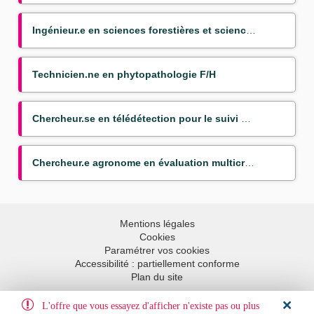
Ingénieur.e en sciences forestières et sciences du bois
Technicien.ne en phytopathologie F/H
Chercheur.se en télédétection pour le suivi des transitions agraires dans les pays du Sud
Chercheur.e agronome en évaluation multicritère/prototypage des systèmes agroforestiers à base d'hévéa
Mentions légales
Cookies
Paramétrer vos cookies
Accessibilité : partiellement conforme
Plan du site
L'offre que vous essayez d'afficher n'existe pas ou plus
Aller en haut