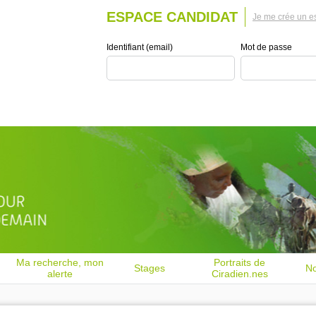
ESPACE CANDIDAT
Je me crée un e
Identifiant (email)
Mot de passe
Ma recherche, mon
Portraits de
Stages
No
alerte
Ciradien.nes