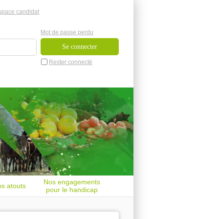
space candidat
Mot de passe perdu
Rester connecté
Nos engagements
s atouts
pour le handicap