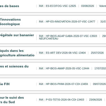
es de bases
Réf. : ES-ECOFOG-VSC-12925
03/08/2026
Volont
'innovations
Réf. : HP-ES-INNOVATION-2026-07-VSC-13477
31/0
oéocologique
végétale sur bananier
Réf. : HP-BIOS-AGAP GABA-2026-07-VSC-13503
29
NEUFCHATEAU
liqués dans les
Réf. : ES-ART DEV-2026-06-VSC-13404
25/07/2026
griculture alimentatio
res et sciences du
Réf. : HP-BIOS-AMAP-2026-05-VSC-13444
17/07/202
ie F/H
Réf. : HP-BIOS-PHIM-2026-07-CDI-13459
09/07/2026
ur le suivi des
Réf. : P-ES-TETIS-2026-06-CDI-13403
23/06/2026
ays du Sud