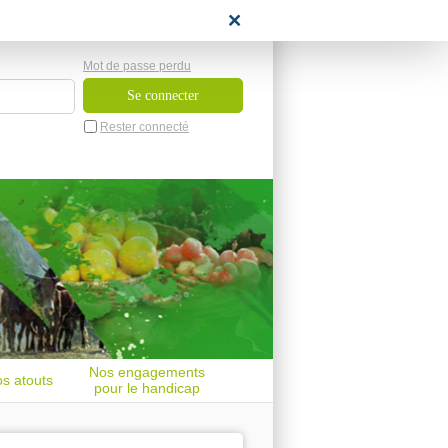
space candidat
Mot de passe perdu
Rester connecté
Nos engagements
s atouts
pour le handicap