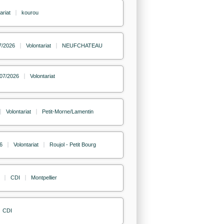
ariat
kourou
7/2026
Volontariat
NEUFCHATEAU
/07/2026
Volontariat
Volontariat
Petit-Morne/Lamentin
6
Volontariat
Roujol - Petit Bourg
CDI
Montpellier
CDI