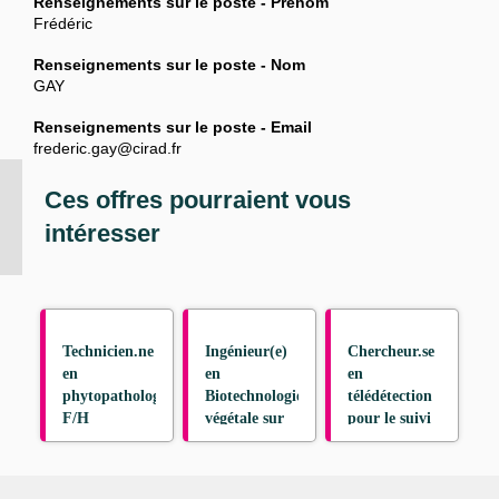
Renseignements sur le poste - Prénom
Frédéric
Renseignements sur le poste - Nom
GAY
Renseignements sur le poste - Email
frederic.gay@cirad.fr
Ces offres pourraient vous
intéresser
Technicien.ne
Ingénieur(e)
Chercheur.se
en
en
en
phytopathologie
Biotechnologie
télédétection
F/H
végétale sur
pour le suivi
bananier
des
(Mission
transitions
VSC)
agraires dans